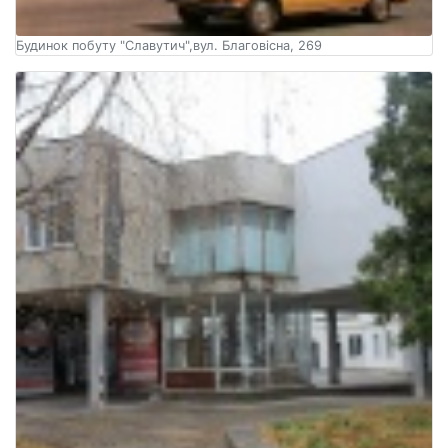
Будинок побуту "Славутич",вул. Благовісна, 269