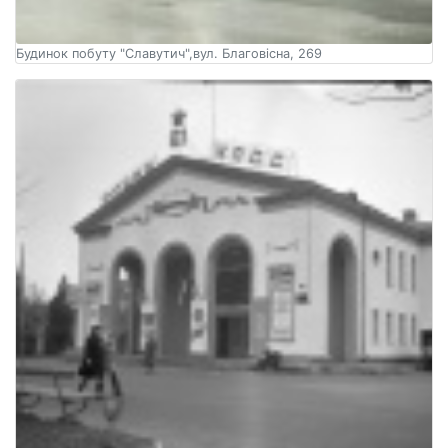
Будинок побуту "Славутич",вул. Благовісна, 269