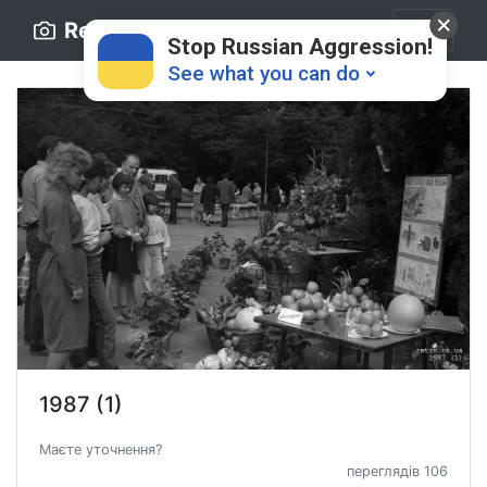
Retro.ck.ua
Stop Russian Aggression!
See what you can do
Donate
💸
Support Ukraine
❤
1987 (1)
Share this widget
📌
Маєте уточнення?
переглядів 106