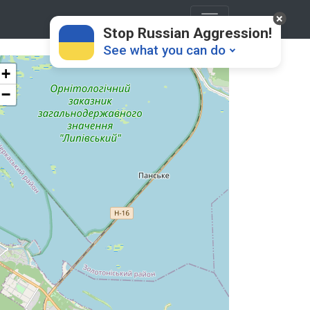
Stop Russian Aggression!
See what you can do
+
−
Donate
💸
Support Ukraine
❤
Share this widget
📌