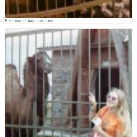
В Черкаському зоопарку