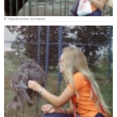
В Черкаському зоопарку