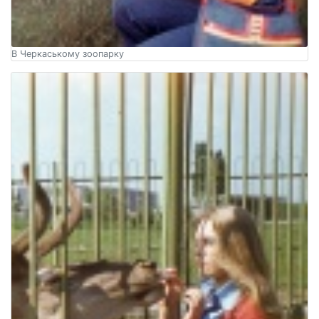
В Черкаському зоопарку