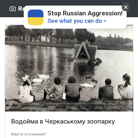
Retro.ck.ua
Stop Russian Aggression!
See what you can do
Donate
💸
Support Ukraine
❤
Водойма в Черкаському зоопарку
Share this widget
📌
Маєте уточнення?