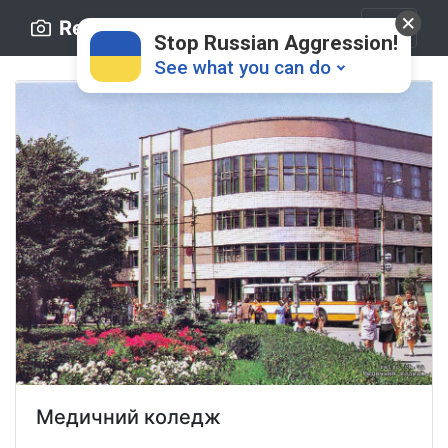
Retro.ck.ua
Stop Russian Aggression!
See what you can do
Donate
💸
Support Ukraine
❤
Share this widget
📌
Медичний коледж