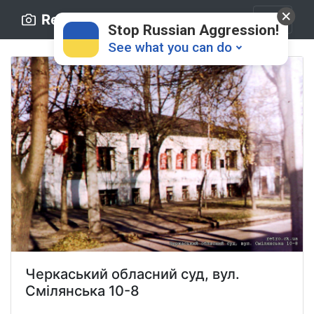
Retro.ck.ua
Stop Russian Aggression!
See what you can do
Donate
💸
Support Ukraine
❤
Черкаський обласний суд, вул.
Share this widget
📌
Смілянська 10-8