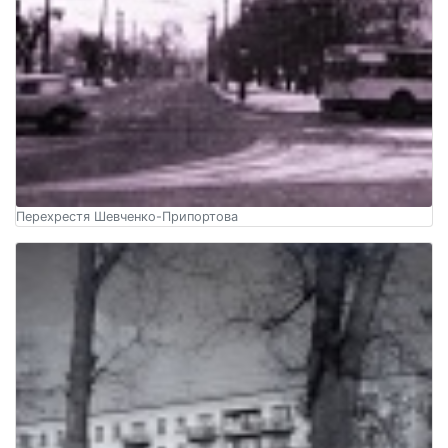
Перехрестя Шевченко-Припортова