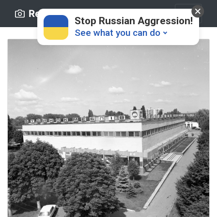
Retro.ck.ua
Stop Russian Aggression!
See what you can do
Donate
💸
Support Ukraine
❤
Share this widget
📌