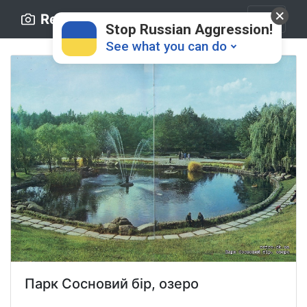
Retro.ck.ua
Stop Russian Aggression!
See what you can do
Donate
💸
Support Ukraine
❤
Share this widget
📌
Парк Сосновий бір, озеро