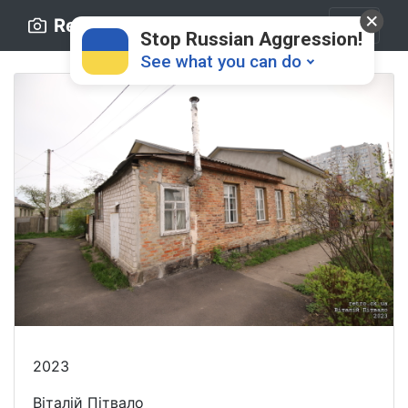
Retro.ck.ua
Stop Russian Aggression!
See what you can do
Donate
💸
Support Ukraine
❤
Share this widget
📌
2023
Віталій Пітвало