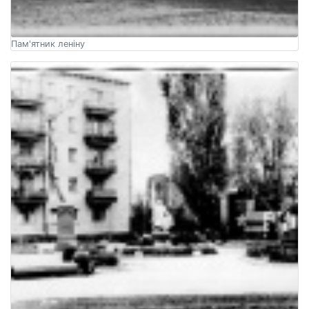
Пам'ятник леніну