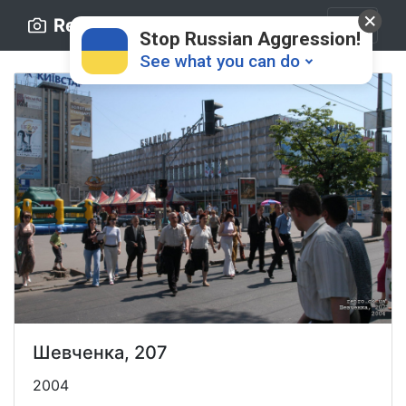
Retro.ck.ua
Stop Russian Aggression!
See what you can do
Donate
💸
Support Ukraine
❤
Шевченка, 207
Share this widget
📌
2004