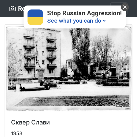
Retro.ck.ua
Stop Russian Aggression!
See what you can do
Donate
💸
Support Ukraine
❤
Сквер Слави
Share this widget
📌
1953