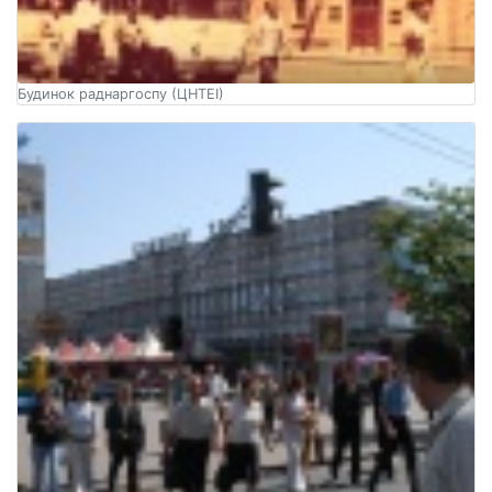
Будинок раднаргоспу (ЦНТЕІ)