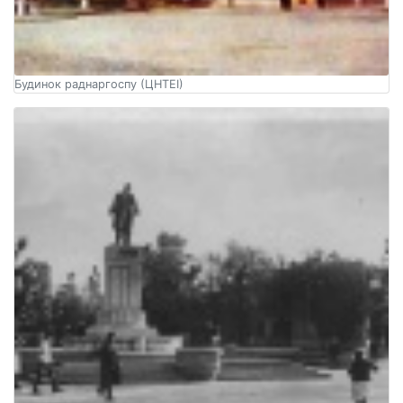
Будинок раднаргоспу (ЦНТЕІ)