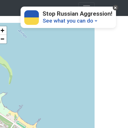
Stop Russian Aggression!
See what you can do
+
−
Donate
💸
Support Ukraine
❤
Share this widget
📌