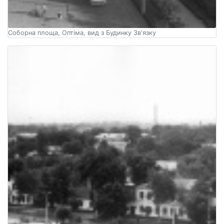
Соборна площа, Оптіма, вид з Будинку Зв'язку