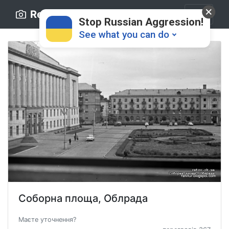
Retro.ck.ua
Stop Russian Aggression!
See what you can do
Donate
💸
Support Ukraine
❤
Соборна площа, Облрада
Share this widget
📌
Маєте уточнення?