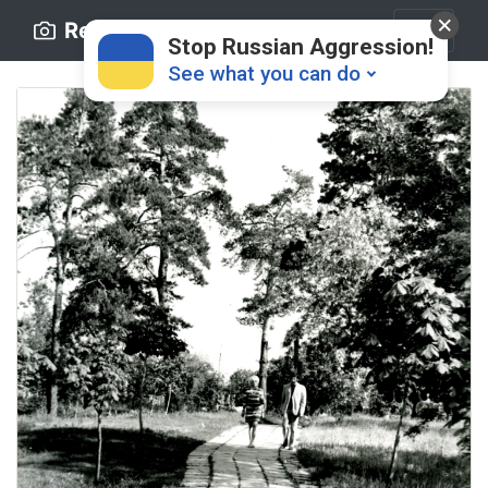
Retro.ck.ua
Stop Russian Aggression!
See what you can do
Donate
💸
Support Ukraine
❤
Share this widget
📌