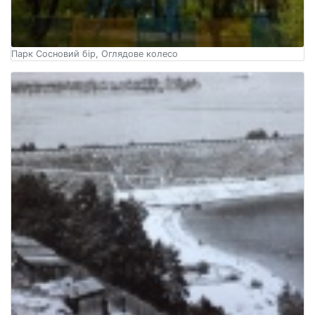
Парк Сосновий бір, Оглядове колесо