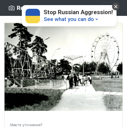
Retro.ck.ua
Stop Russian Aggression!
See what you can do
Donate
💸
Support Ukraine
❤
Share this widget
📌
Маєте уточнення?