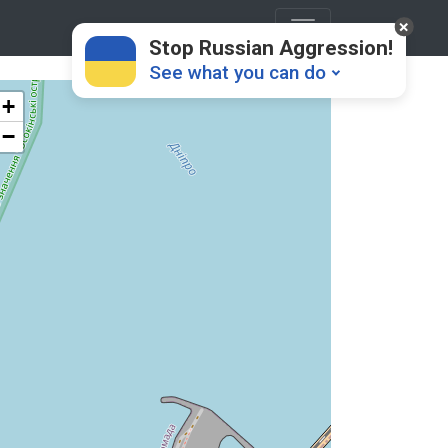
Stop Russian Aggression!
See what you can do
+
−
Donate
💸
Support Ukraine
❤
Share this widget
📌