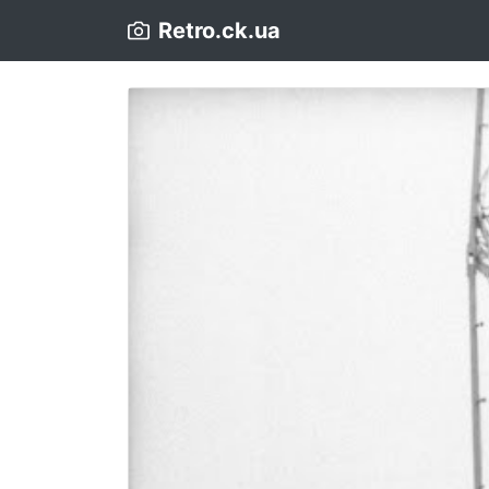
Retro.ck.ua