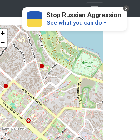
Stop Russian Aggression!
See what you can do
+
−
Donate
💸
Support Ukraine
❤
Share this widget
📌