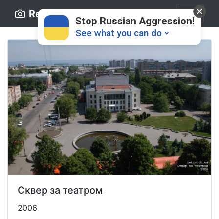
Retro.ck.ua
Stop Russian Aggression!
See what you can do
Donate
💸
Support Ukraine
❤
Сквер за театром
Share this widget
📌
2006