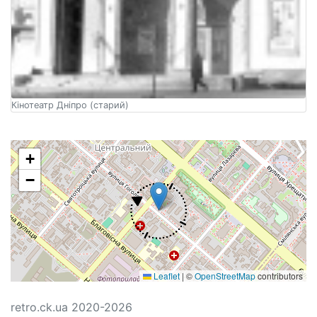
Кінотеатр Дніпро (старий)
+
−
Leaflet
|
©
OpenStreetMap
contributors
retro.ck.ua 2020-2026