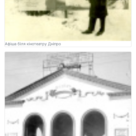
Афіша біля кінотеатру Дніпро