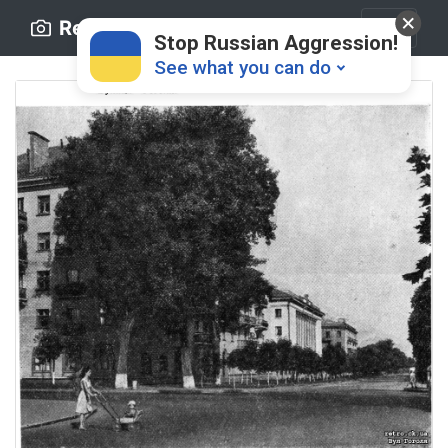
Retro.ck.ua
Stop Russian Aggression!
See what you can do
Donate
💸
Support Ukraine
❤
Share this widget
📌