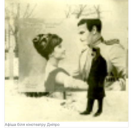
Афіша біля кінотеатру Дніпро