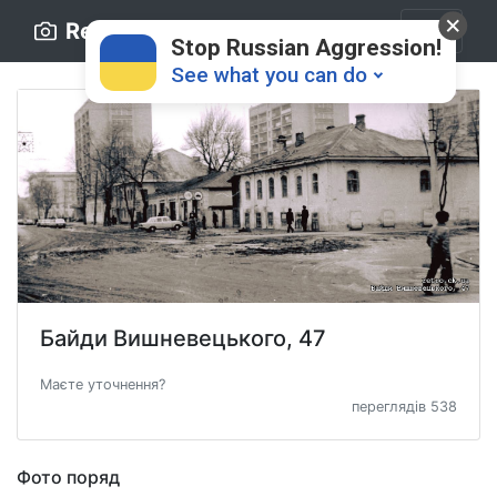
Retro.ck.ua
Stop Russian Aggression!
See what you can do
Donate
💸
Байди Вишневецького, 47
Support Ukraine
❤
Маєте уточнення?
переглядів 538
Share this widget
📌
Фото поряд