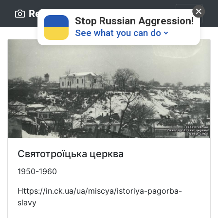
Retro.ck.ua
Stop Russian Aggression!
See what you can do
Donate
💸
Святотроїцька церква
Support Ukraine
❤
1950-1960
Https://in.ck.ua/ua/miscya/istoriya-pagorba-
Share this widget
📌
slavy