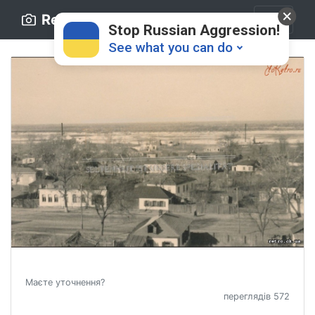
Retro.ck.ua
Stop Russian Aggression!
See what you can do
Donate
💸
Support Ukraine
❤
Share this widget
📌
Маєте уточнення?
переглядів 572