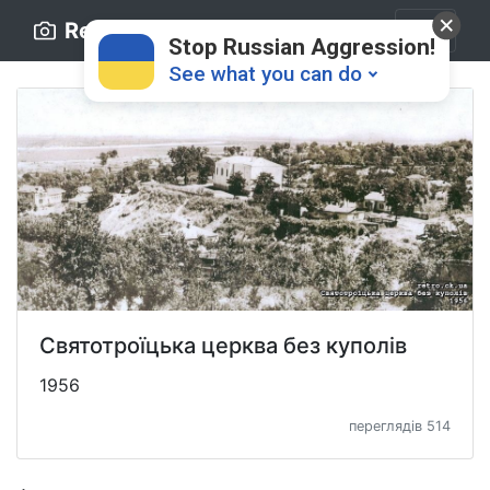
Retro.ck.ua
Stop Russian Aggression!
See what you can do
Donate
💸
Святотроїцька церква без куполів
Support Ukraine
❤
1956
переглядів 514
Share this widget
📌