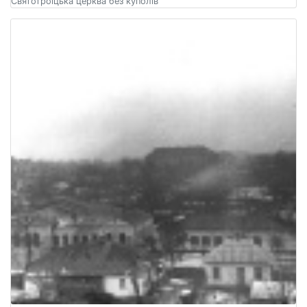
Святотроїцька церква без куполів