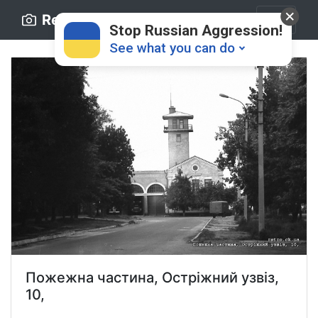
Retro.ck.ua
Stop Russian Aggression!
See what you can do
Donate
💸
Support Ukraine
❤
Пожежна частина, Остріжний узвіз,
Share this widget
📌
10,