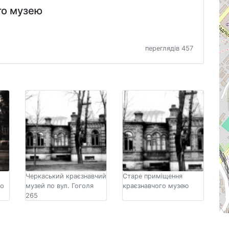
го музею
переглядів 457
Черкаський краєзнавчий
Старе приміщення
по
музей по вул. Гоголя
краєзнавчого музею
265