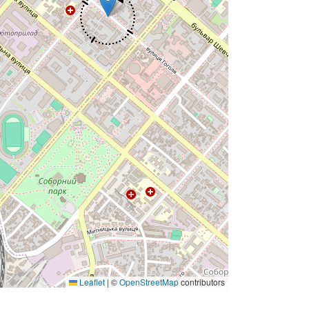
Leaflet
|
©
OpenStreetMap
contributors