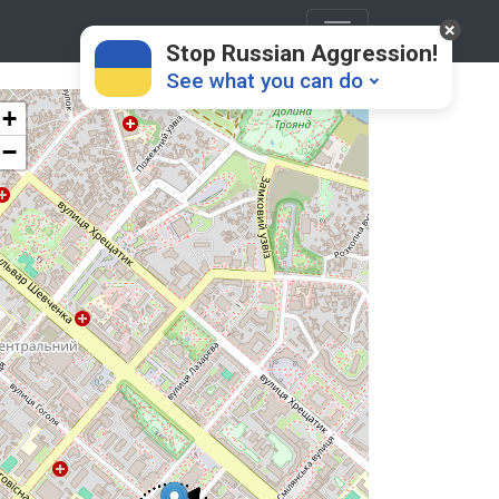
Stop Russian Aggression!
See what you can do
+
−
Donate
💸
Support Ukraine
❤
Share this widget
📌