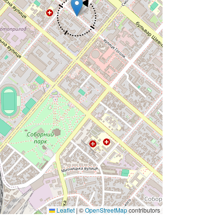
Leaflet
|
©
OpenStreetMap
contributors