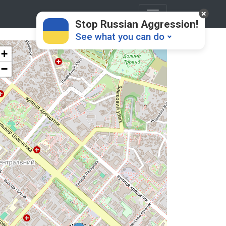
Stop Russian Aggression!
See what you can do
+
−
Donate
💸
Support Ukraine
❤
Share this widget
📌