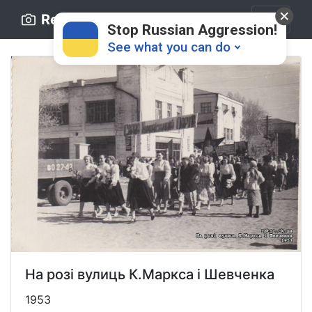
Retro.ck.ua
Stop Russian Aggression!
See what you can do
Donate
💸
Support Ukraine
❤
На розі вулиць К.Маркса і Шевченка
Share this widget
📌
1953