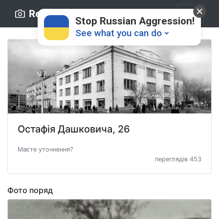
Retro.ck.ua
Stop Russian Aggression!
See what you can do
Остафія Дашковича, 26
Donate
💸
Маєте уточнення?
переглядів 453
Support Ukraine
❤
Фото поряд
Share this widget
📌