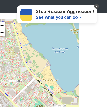
Stop Russian Aggression!
See what you can do
+
−
Donate
💸
Support Ukraine
❤
Share this widget
📌