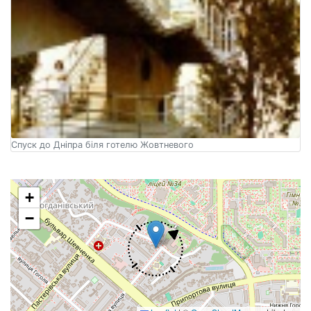
Спуск до Дніпра біля готелю Жовтневого
+
−