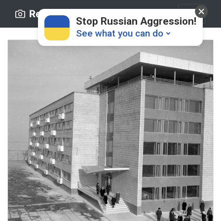
Retro.ck.ua
Stop Russian Aggression!
See what you can do
Donate
💸
Support Ukraine
❤
Share this widget
📌