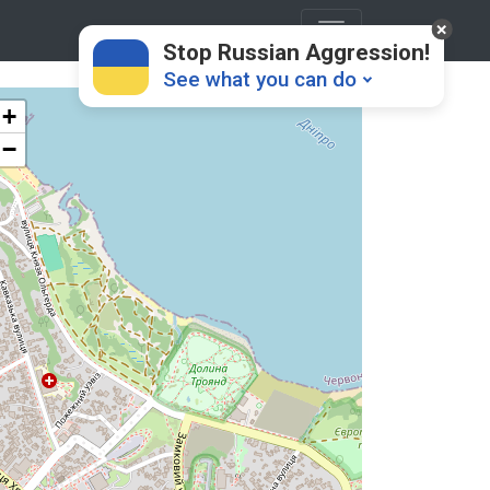
Stop Russian Aggression!
See what you can do
+
−
Donate
💸
Support Ukraine
❤
Share this widget
📌