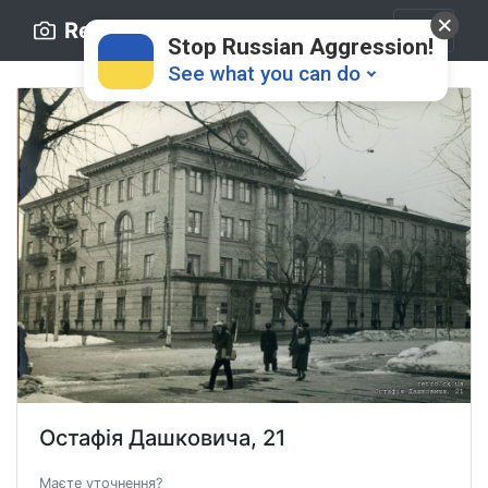
Retro.ck.ua
Stop Russian Aggression!
See what you can do
Donate
💸
Support Ukraine
❤
Share this widget
📌
Остафія Дашковича, 21
Маєте уточнення?