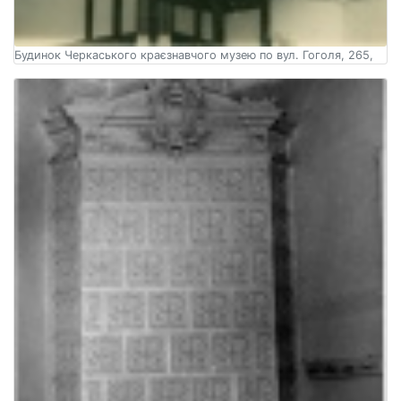
Будинок Черкаського краєзнавчого музею по вул. Гоголя, 265,