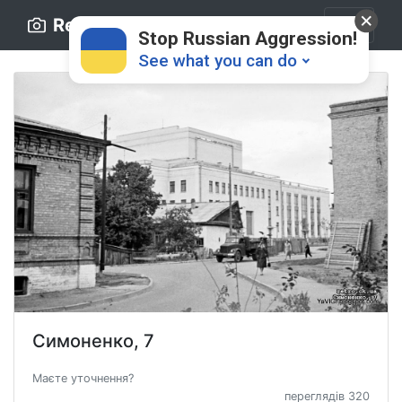
Retro.ck.ua
Stop Russian Aggression!
See what you can do
Donate
💸
Support Ukraine
❤
Симоненко, 7
Share this widget
📌
Маєте уточнення?
переглядів 320