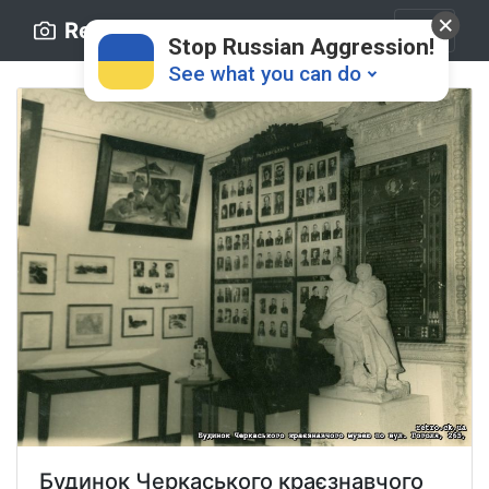
Retro.ck.ua
Stop Russian Aggression!
See what you can do
Donate
💸
Support Ukraine
❤
Share this widget
📌
Будинок Черкаського краєзнавчого