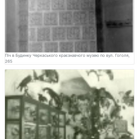
Піч в Будинку Черкаського краєзнавчого музею по вул. Гоголя,
265