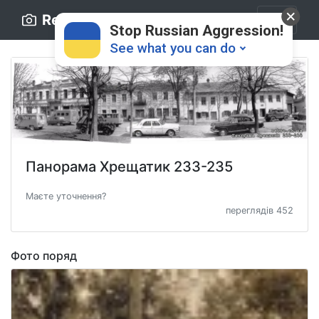
Retro.ck.ua
Stop Russian Aggression!
See what you can do
Панорама Хрещатик 233-235
Маєте уточнення?
Donate
💸
переглядів 452
Support Ukraine
❤
Фото поряд
Share this widget
📌