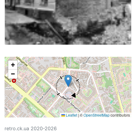
+
−
Leaflet
|
©
OpenStreetMap
contributors
retro.ck.ua 2020-2026