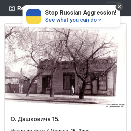
Retro.ck.ua
Stop Russian Aggression!
See what you can do
Donate
💸
Support Ukraine
❤
Share this widget
📌
О. Дашковича 15.
Напис до фото К.Маркса, 15. Здесь