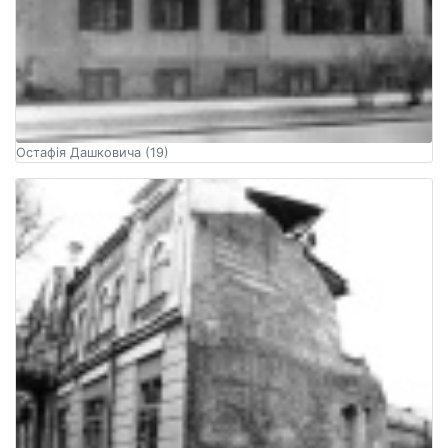
Остафія Дашковича (19)