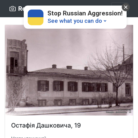
Retro.ck.ua
Stop Russian Aggression!
See what you can do
Donate
💸
Support Ukraine
❤
Share this widget
📌
Остафія Дашковича, 19