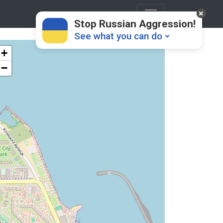
Stop Russian Aggression!
See what you can do
+
−
Donate
💸
Support Ukraine
❤
Share this widget
📌