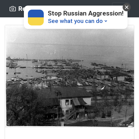
Retro.ck.ua
Stop Russian Aggression!
See what you can do
Donate
💸
Support Ukraine
❤
Share this widget
📌