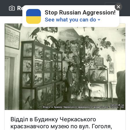
Retro.ck.ua
Stop Russian Aggression!
See what you can do
Donate
💸
Support Ukraine
❤
Share this widget
📌
Відділ в Будинку Черкаського
краєзнавчого музею по вул. Гоголя,