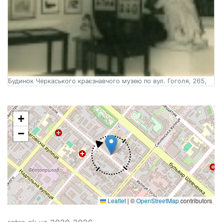
Будинок Черкаського краєзнавчого музею по вул. Гоголя, 265,
+
−
Leaflet
|
©
OpenStreetMap
contributors