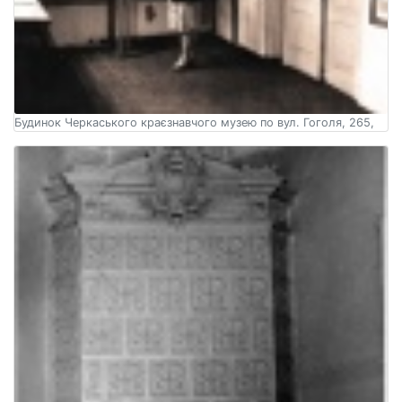
Будинок Черкаського краєзнавчого музею по вул. Гоголя, 265,