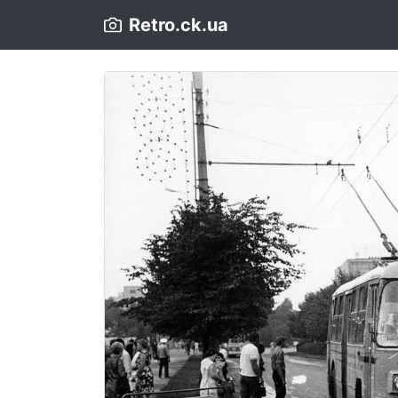
Retro.ck.ua