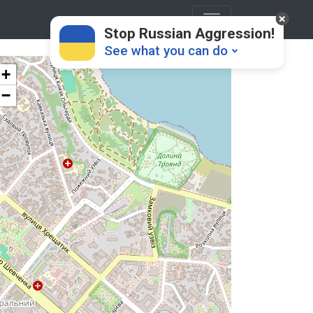
Stop Russian Aggression!
See what you can do
+
−
Donate
💸
Support Ukraine
❤
Share this widget
📌