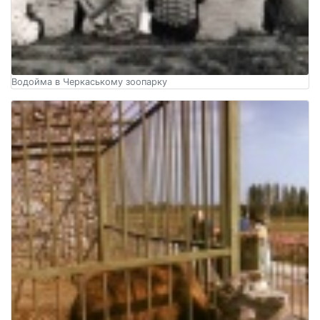
Водойма в Черкаському зоопарку