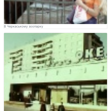
В Черкаському зоопарку