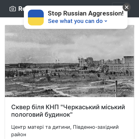
Retro.ck.ua
Stop Russian Aggression!
See what you can do
Donate
💸
Сквер біля КНП "Черкаський міський
Support Ukraine
❤
пологовий будинок"
Share this widget
📌
Центр матері та дитини, Південно-західний
район