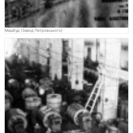
Машбуд (Завод Петровського)