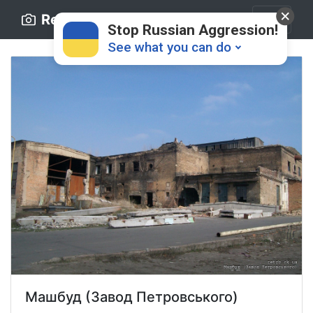
Retro.ck.ua
Stop Russian Aggression!
See what you can do
Donate
💸
Support Ukraine
❤
Share this widget
📌
Машбуд (Завод Петровського)