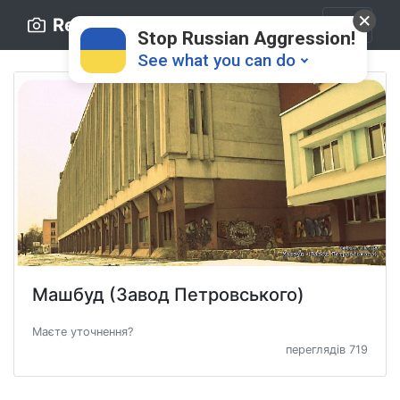
Retro.ck.ua
Stop Russian Aggression!
See what you can do
Donate
💸
Машбуд (Завод Петровського)
Support Ukraine
❤
Маєте уточнення?
переглядів 719
Share this widget
📌