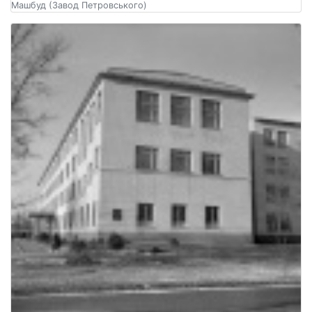
Машбуд (Завод Петровського)