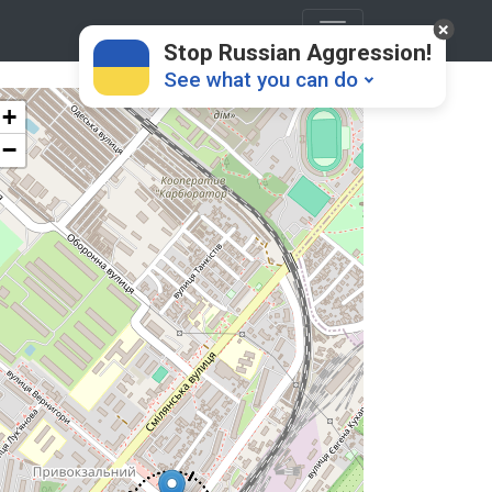
Stop Russian Aggression!
See what you can do
+
−
Donate
💸
Support Ukraine
❤
Share this widget
📌