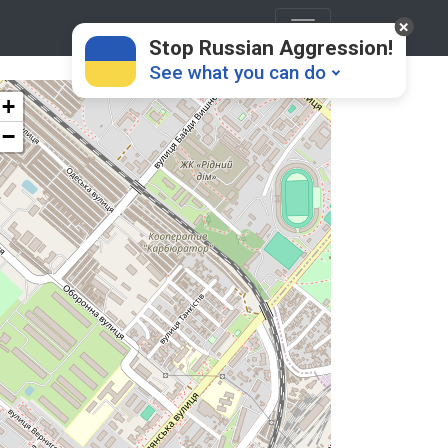
Stop Russian Aggression!
See what you can do
+
−
Donate
💸
Support Ukraine
❤
Share this widget
📌