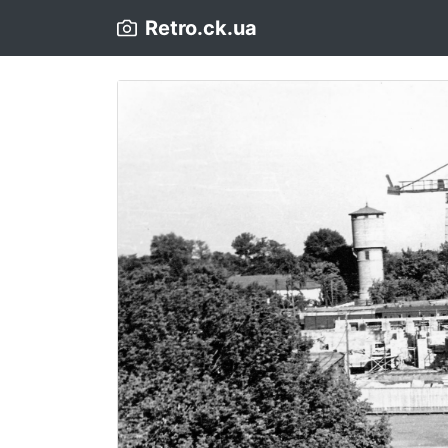
Retro.ck.ua