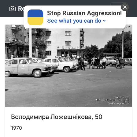
Retro.ck.ua
Stop Russian Aggression!
See what you can do
Donate
💸
Support Ukraine
❤
Володимира Ложешнікова, 50
Share this widget
📌
1970