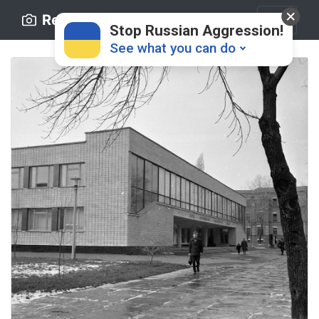
Retro.ck.ua
Stop Russian Aggression!
See what you can do
Donate
💸
Support Ukraine
❤
Share this widget
📌