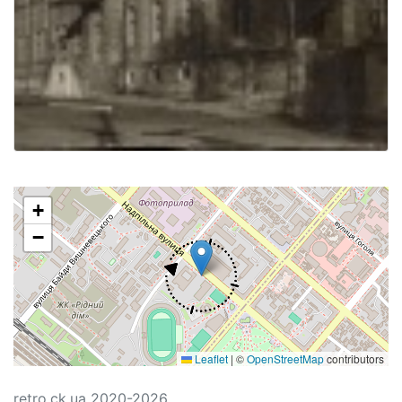
+
−
Leaflet
|
©
OpenStreetMap
contributors
retro.ck.ua 2020-2026