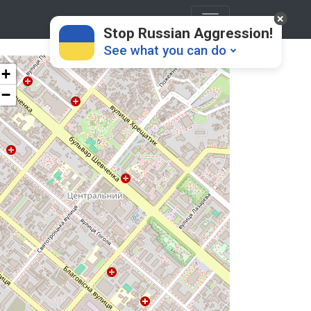
Stop Russian Aggression!
See what you can do
+
−
Donate
💸
Support Ukraine
❤
Share this widget
📌