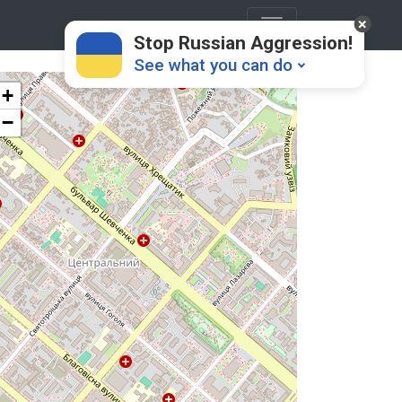
Stop Russian Aggression!
See what you can do
+
−
Donate
💸
Support Ukraine
❤
Share this widget
📌