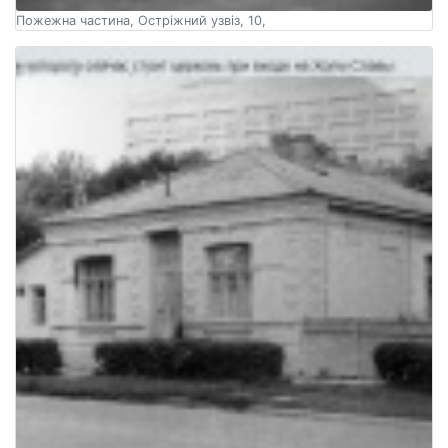
Пожежна частина, Остріжний узвіз, 10,