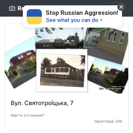
Retro.ck.ua
Stop Russian Aggression!
See what you can do
Donate
💸
Вул. Святотроїцька, 7
Support Ukraine
❤
Маєте уточнення?
Share this widget
📌
переглядів 348