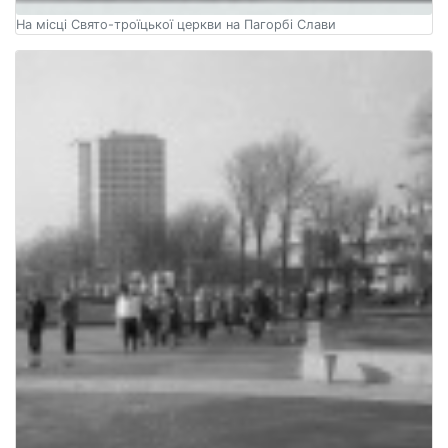
На місці Свято-троїцької церкви на Пагорбі Слави